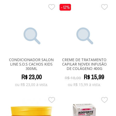
- 12%
CONDICIONADOR SALON
CREME DE TRATAMENTO
LINE S.O.S CACHOS KIDS
CAPILAR NOVEX INFUSÃO
300ML
DE COLÁGENO 400G
R$
23
,
00
R$
15
,
99
R$
18
,
00
ou
R$
23,00
à vista.
ou
R$
15,99
à vista.