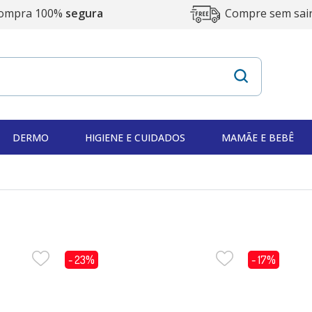
ompra 100%
segura
Compre sem sai
DERMO
HIGIENE E CUIDADOS
MAMÃE E BEBÊ
- 23%
- 17%