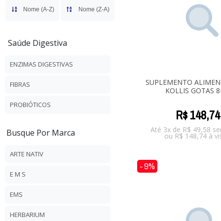
Nome (A-Z)
Nome (Z-A)
Saúde Digestiva
ENZIMAS DIGESTIVAS
SUPLEMENTO ALIMEN
FIBRAS
KOLLIS GOTAS 
PROBIÓTICOS
R$
148
,
74
Até 3x de
R$
49,58
se
Busque Por Marca
ou
R$
148,74
à vi
ARTE NATIV
- 9%
E M S
EMS
HERBARIUM