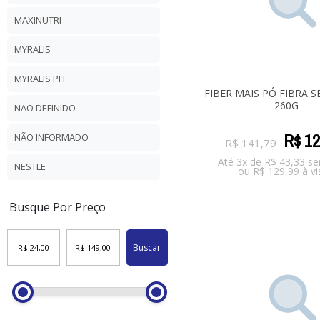
MAXINUTRI
MYRALIS
MYRALIS PH
FIBER MAIS PÓ FIBRA 
260G
NAO DEFINIDO
R$
12
NÃO INFORMADO
R$
141
,
79
Até 3x de
R$
43,33
se
NESTLE
ou
R$
129,99
à vi
Busque Por Preço
Buscar