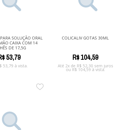
 PARA SOLUÇÃO ORAL
COLICALIV GOTAS 30ML
MÃO CAIXA COM 14
HÊS DE 17,5G
R$
53
,
79
R$
104
,
59
$
53,79
à vista.
Até 2x de
R$
52,30
sem juros
ou
R$
104,59
à vista.