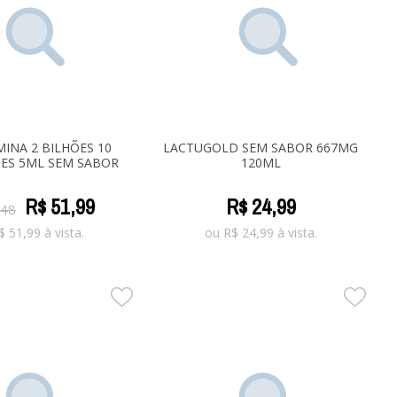
INA 2 BILHÕES 10
LACTUGOLD SEM SABOR 667MG
ES 5ML SEM SABOR
120ML
R$
51
,
99
R$
24
,
99
,
48
$
51,99
à vista.
ou
R$
24,99
à vista.