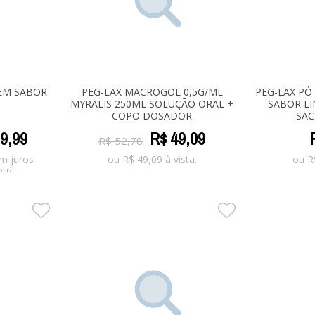
SEM SABOR
PEG-LAX MACROGOL 0,5G/ML
PEG-LAX PÓ
MYRALIS 250ML SOLUÇÃO ORAL +
SABOR LI
COPO DOSADOR
SAC
9
,
99
R$
49
,
09
R$
52
,
78
m juros
ou
R$
49,09
à vista.
ou
R
sta.