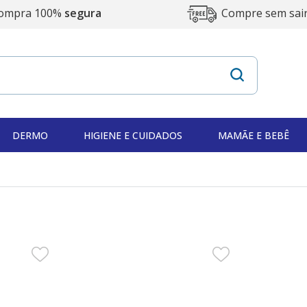
ompra 100%
segura
Compre sem sai
DERMO
HIGIENE E CUIDADOS
MAMÃE E BEBÊ