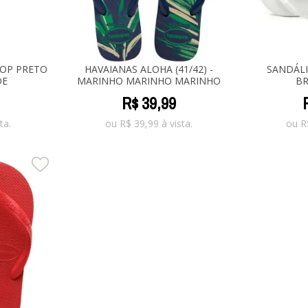
TOP PRETO
HAVAIANAS ALOHA (41/42) -
SANDÁLI
DE
MARINHO MARINHO MARINHO
BR
R$
39
,
99
ta.
ou
R$
39,99
à vista.
ou
R