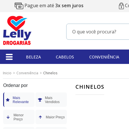
Pague em até
3x sem juros
C
BELEZA
CABELOS
CONVENIÊNCIA
Inicio
Conveniência
Chinelos
Ordenar por
CHINELOS
Mais
Mais
Relevante
Vendidos
Menor
Maior Preço
Preço