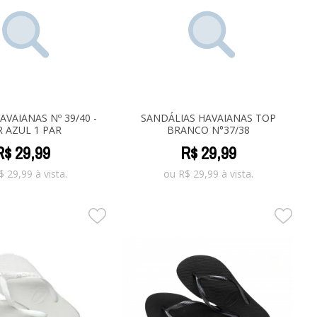
AVAIANAS Nº 39/40 -
SANDÁLIAS HAVAIANAS TOP
 AZUL 1 PAR
BRANCO N°37/38
R$
29
,
99
R$
29
,
99
$
29,99
à vista.
ou
R$
29,99
à vista.