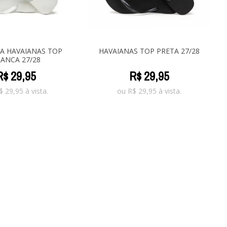
A HAVAIANAS TOP
HAVAIANAS TOP PRETA 27/28
ANCA 27/28
R$
29
,
95
R$
29
,
95
$
29,95
à vista.
ou
R$
29,95
à vista.