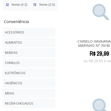
Nome (A-Z)
Nome (Z-A)
Conveniência
ACESSÓRIOS
CHINELO HAVAIANA
ALIMENTOS
MARINHO N° 39/40 
R$
29
,
99
BEBIDAS
ou
R$
29,99
à vis
CHINELOS
ELETRÔNICOS
HIGIÊNICOS
MEIAS
RECÉM-CHEGADOS