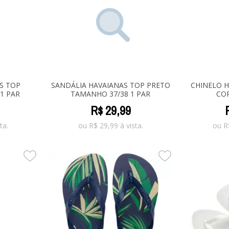
S TOP
SANDÁLIA HAVAIANAS TOP PRETO
CHINELO H
1 PAR
TAMANHO 37/38 1 PAR
COR
R$
29
,
99
ta.
ou
R$
29,99
à vista.
ou
R