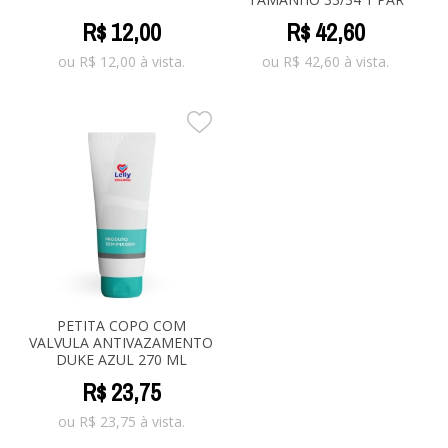
R$
12
,
00
R$
42
,
60
ou
R$
12,00
à vista.
ou
R$
42,60
à vista.
PETITA COPO COM
VALVULA ANTIVAZAMENTO
DUKE AZUL 270 ML
R$
23
,
75
ou
R$
23,75
à vista.