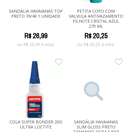
SANDÁLIA HAVAIANAS TOP
PETITA COPO COM
PRETO 39/40 1 UNIDADE
VALVULA ANTIVAZAMENTO
FILHOTE CRISTAL AZUL
270 ML
R$
26
,
99
R$
20
,
25
ou
R$
26,99
à vista.
ou
R$
20,25
à vista.
COLA SUPER BONDER 20G
SANDÁLIA HAVAIANAS
ULTRA LOCTITE
SLIM GLOSS PRETO
TAMANHO 33/34 1 PAR