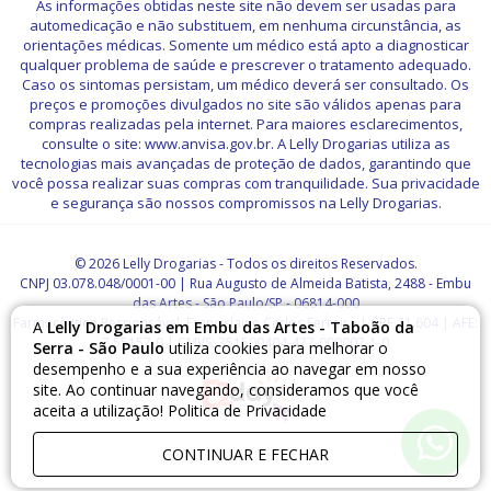
As informações obtidas neste site não devem ser usadas para
automedicação e não substituem, em nenhuma circunstância, as
orientações médicas. Somente um médico está apto a diagnosticar
qualquer problema de saúde e prescrever o tratamento adequado.
Caso os sintomas persistam, um médico deverá ser consultado. Os
preços e promoções divulgados no site são válidos apenas para
compras realizadas pela internet. Para maiores esclarecimentos,
consulte o site: www.anvisa.gov.br. A Lelly Drogarias utiliza as
tecnologias mais avançadas de proteção de dados, garantindo que
você possa realizar suas compras com tranquilidade. Sua privacidade
e segurança são nossos compromissos na Lelly Drogarias.
© 2026 Lelly Drogarias - Todos os direitos Reservados.
CNPJ 03.078.048/0001-00 | Rua Augusto de Almeida Batista, 2488 - Embu
das Artes - São Paulo/SP - 06814-000
Farmacêutico Responsável: Francislaine Carlos Ferreira | CRF 71.604 | AFE:
A
Lelly Drogarias em Embu das Artes - Taboão da
7.55157-0 | CMVS: 351500404-477-000007-1-0
Serra - São Paulo
utiliza cookies para melhorar o
desempenho e a sua experiência ao navegar em nosso
site. Ao continuar navegando, consideramos que você
aceita a utilização!
Politica de Privacidade
CONTINUAR E FECHAR