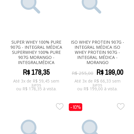
SUPER WHEY 100% PURE
ISO WHEY PROTEIN 907G -
907G - INTEGRAL MÉDICA
INTEGRAL MÉDICA ISO
SUPERWHEY 100% PURE
WHEY PROTEIN 907G -
907G MORANGO -
INTEGRAL MÉDICA -
INTEGRALMÉDICA
MORANGO
R$
178
,
35
R$
199
,
00
R$
255
,
00
Até 3x de
R$
59,45
sem
Até 3x de
R$
66,33
sem
juros
juros
ou
R$
178,35
à vista.
ou
R$
199,00
à vista.
- 10%