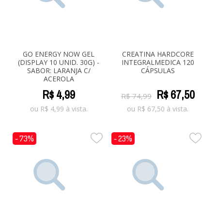
GO ENERGY NOW GEL
CREATINA HARDCORE
(DISPLAY 10 UNID. 30G) -
INTEGRALMEDICA 120
SABOR: LARANJA C/
CÁPSULAS
ACEROLA
R$
4
,
99
R$
67
,
50
R$
74
,
99
ou
R$
4,99
à vista.
ou
R$
67,50
à vista.
- 73%
- 23%