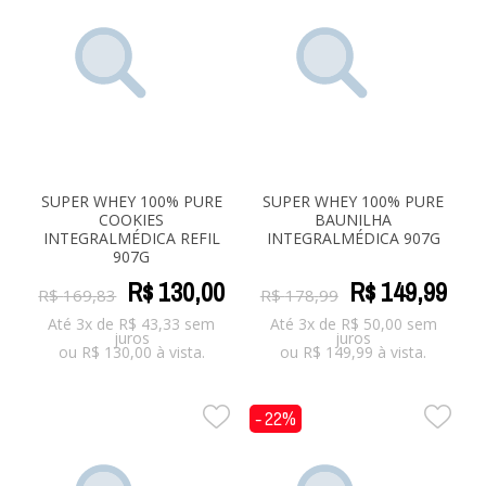
SUPER WHEY 100% PURE
SUPER WHEY 100% PURE
COOKIES
BAUNILHA
INTEGRALMÉDICA REFIL
INTEGRALMÉDICA 907G
907G
R$
130
,
00
R$
149
,
99
R$
169
,
83
R$
178
,
99
Até 3x de
R$
43,33
sem
Até 3x de
R$
50,00
sem
juros
juros
ou
R$
130,00
à vista.
ou
R$
149,99
à vista.
- 22%