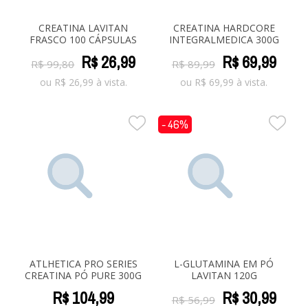
CREATINA LAVITAN
CREATINA HARDCORE
FRASCO 100 CÁPSULAS
INTEGRALMEDICA 300G
R$
26
,
99
R$
69
,
99
R$
99
,
80
R$
89
,
99
ou
R$
26,99
à vista.
ou
R$
69,99
à vista.
- 46%
ATLHETICA PRO SERIES
L-GLUTAMINA EM PÓ
CREATINA PÓ PURE 300G
LAVITAN 120G
R$
104
,
99
R$
30
,
99
R$
56
,
99