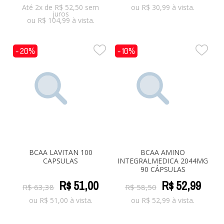
Até 2x de
R$
52,50
sem
ou
R$
30,99
à vista.
juros
ou
R$
104,99
à vista.
- 20%
- 10%
BCAA LAVITAN 100
BCAA AMINO
CAPSULAS
INTEGRALMEDICA 2044MG
90 CÁPSULAS
R$
51
,
00
R$
52
,
99
R$
63
,
38
R$
58
,
50
ou
R$
51,00
à vista.
ou
R$
52,99
à vista.