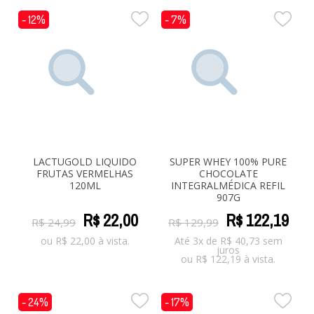
- 12%
- 7%
LACTUGOLD LIQUIDO
SUPER WHEY 100% PURE
FRUTAS VERMELHAS
CHOCOLATE
120ML
INTEGRALMÉDICA REFIL
907G
R$
22
,
00
R$
122
,
19
R$
24
,
99
R$
129
,
99
ou
R$
22,00
à vista.
Até 3x de
R$
40,73
sem
juros
ou
R$
122,19
à vista.
- 24%
- 17%