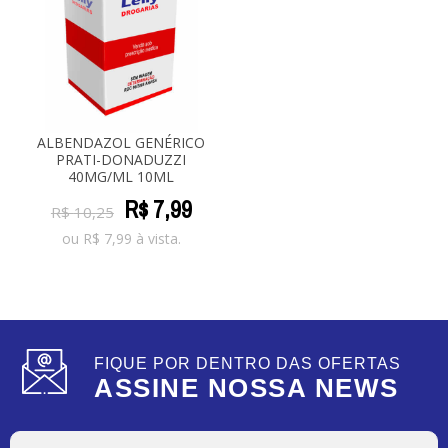
ALBENDAZOL GENÉRICO
PRATI-DONADUZZI
40MG/ML 10ML
R$
7
,
99
R$
10
,
25
ou
R$
7,99
à vista.
FIQUE POR DENTRO DAS OFERTAS
ASSINE NOSSA NEWS