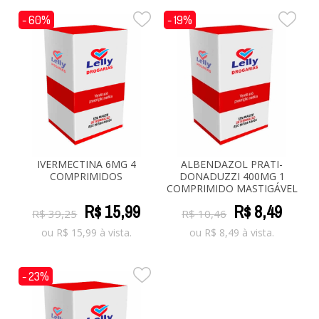
- 60%
- 19%
IVERMECTINA 6MG 4
ALBENDAZOL PRATI-
COMPRIMIDOS
DONADUZZI 400MG 1
COMPRIMIDO MASTIGÁVEL
R$
15
,
99
R$
8
,
49
R$
39
,
25
R$
10
,
46
ou
R$
15,99
à vista.
ou
R$
8,49
à vista.
- 23%