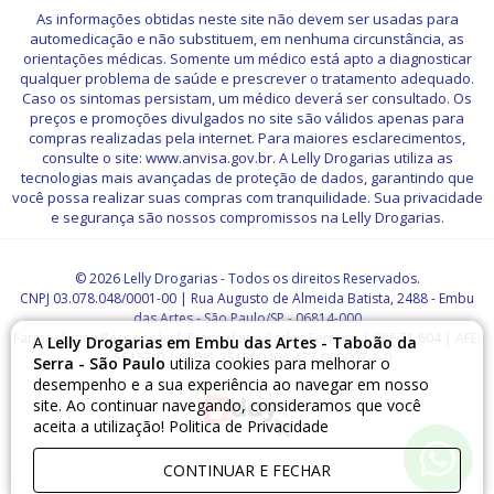
As informações obtidas neste site não devem ser usadas para
automedicação e não substituem, em nenhuma circunstância, as
orientações médicas. Somente um médico está apto a diagnosticar
qualquer problema de saúde e prescrever o tratamento adequado.
Caso os sintomas persistam, um médico deverá ser consultado. Os
preços e promoções divulgados no site são válidos apenas para
compras realizadas pela internet. Para maiores esclarecimentos,
consulte o site: www.anvisa.gov.br. A Lelly Drogarias utiliza as
tecnologias mais avançadas de proteção de dados, garantindo que
você possa realizar suas compras com tranquilidade. Sua privacidade
e segurança são nossos compromissos na Lelly Drogarias.
© 2026 Lelly Drogarias - Todos os direitos Reservados.
CNPJ 03.078.048/0001-00 | Rua Augusto de Almeida Batista, 2488 - Embu
das Artes - São Paulo/SP - 06814-000
Farmacêutico Responsável: Francislaine Carlos Ferreira | CRF 71.604 | AFE:
A
Lelly Drogarias em Embu das Artes - Taboão da
7.55157-0 | CMVS: 351500404-477-000007-1-0
Serra - São Paulo
utiliza cookies para melhorar o
desempenho e a sua experiência ao navegar em nosso
site. Ao continuar navegando, consideramos que você
aceita a utilização!
Politica de Privacidade
CONTINUAR E FECHAR