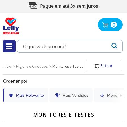
ros
Compra 100%
segura
0
Filtrar
Inicio
Higiene e Cuidados
Monitores e Testes
Ordenar por
Mais Relevante
Mais Vendidos
Menor Pre
MONITORES E TESTES