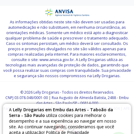
As informações obtidas neste site não devem ser usadas para
automedicação e não substituem, em nenhuma circunstância, as
orientações médicas. Somente um médico está apto a diagnosticar
qualquer problema de saúde e prescrever o tratamento adequado.
Caso os sintomas persistam, um médico deverá ser consultado. Os
preços e promoções divulgados no site são válidos apenas para
compras realizadas pela internet. Para maiores esclarecimentos,
consulte o site: www.anvisa.gov.br. A Lelly Drogarias utiliza as
tecnologias mais avançadas de proteção de dados, garantindo que
você possa realizar suas compras com tranquilidade. Sua privacidade
e segurança são nossos compromissos na Lelly Drogarias.
© 2026 Lelly Drogarias - Todos os direitos Reservados.
CNPJ 03.078.048/0001-00 | Rua Augusto de Almeida Batista, 2488 - Embu
das Artes - São Paulo/SP - 06814-000
Farmacêutico Responsável: Francislaine Carlos Ferreira | CRF 71.604 | AFE:
A
Lelly Drogarias em Embu das Artes - Taboão da
7.55157-0 | CMVS: 351500404-477-000007-1-0
Serra - São Paulo
utiliza cookies para melhorar o
desempenho e a sua experiência ao navegar em nosso
site. Ao continuar navegando, consideramos que você
aceita a utilização!
Politica de Privacidade