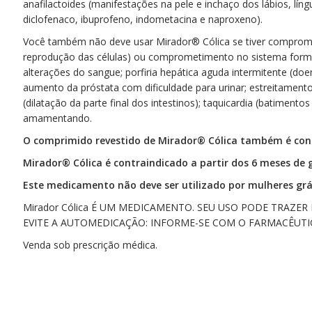
anafilactoides (manifestações na pele e inchaço dos lábios, lí
diclofenaco, ibuprofeno, indometacina e naproxeno).
Você também não deve usar Mirador® Cólica se tiver comprome
reprodução das células) ou comprometimento no sistema formad
alterações do sangue; porfiria hepática aguda intermitente (d
aumento da próstata com dificuldade para urinar; estreitament
(dilatação da parte final dos intestinos); taquicardia (batiment
amamentando.
O comprimido revestido de Mirador® Cólica também é contr
Mirador® Cólica é contraindicado a partir dos 6 meses de 
Este medicamento não deve ser utilizado por mulheres gr
Mirador Cólica É UM MEDICAMENTO. SEU USO PODE TRAZER
EVITE A AUTOMEDICAÇÃO: INFORME-SE COM O FARMACÊUTI
Venda sob prescrição médica.