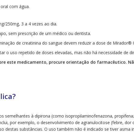
a oral com água.
g/250mg, 3 a 4 vezes ao dia.
mpo, sem prescrição de um médico ou dentista.
iminação de creatinina do sangue devem reduzir a dose de Mirador® 
ar o uso repetido de doses elevadas, mas não há necessidade de dim
bre este medicamento, procure orientação do farmacêutico. Nã
lica?
icos semelhantes à dipirona (como isopropilaminofenazona, propifena
lui, por exemplo, o desenvolvimento de agranulocitose (febre, dor 
so destas substâncias. O uso também não é indicado se tiver asma i