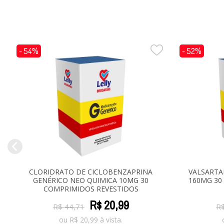
- 54%
- 52%
CLORIDRATO DE CICLOBENZAPRINA
VALSARTA
GENÉRICO NEO QUIMICA 10MG 30
160MG 30
COMPRIMIDOS REVESTIDOS
R$
20
,
99
R$
44
,
71
R
ou
R$
20,99
à vista.