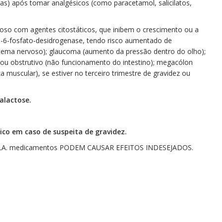
ias) após tomar analgésicos (como paracetamol, salicilatos,
so com agentes citostáticos, que inibem o crescimento ou a
e-6-fosfato-desidrogenase, tendo risco aumentado de
istema nervoso); glaucoma (aumento da pressão dentro do olho);
 ou obstrutivo (não funcionamento do intestino); megacólon
a muscular), se estiver no terceiro trimestre de gravidez ou
galactose.
co em caso de suspeita de gravidez.
LA. medicamentos PODEM CAUSAR EFEITOS INDESEJADOS.