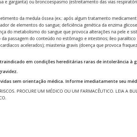
ngua e garganta) ou broncoespasmo (estreitamento das vias respiratór
timento da medula óssea (ex.: após algum tratamento medicamento
or de elementos do sangue; deficiência genética da enzima glicos
oença do metabolismo do sangue que provoca alterações na pele e s
o da passagem do conteúdo no estômago e intestinos; íleo paralítico
os cardíacos acelerados); miastenia gravis (doença que provoca fraquez
aindicado em condições hereditárias raras de intolerância à 
gravidez.
ávidas sem orientação médica. Informe imediatamente seu médi
 RISCOS. PROCURE UM MÉDICO OU UM FARMACÊUTICO. LEIA A BU
CO.