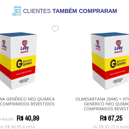
CLIENTES
TAMBÉM COMPRARAM
NA GENÉRICO NEO QUIMICA
OLMESARTANA 20MG + HT
 COMPRIMIDOS REVESTIDOS
GENÉRICO NEO QUÍMIC
COMPRIMIDOS REVEST
R$
40
,
99
R$
67
,
25
$
83
,
93
ou
R$
40,99
à vista.
ou
R$
67,25
à vista