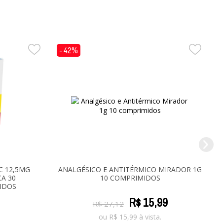
- 42%
C 12,5MG
ANALGÉSICO E ANTITÉRMICO MIRADOR 1G
A 30
10 COMPRIMIDOS
IDOS
R$
15
,
99
R$
27
,
12
.
ou
R$
15,99
à vista.