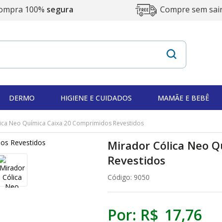
ompra 100%
segura
Compre sem sai
DERMO
HIGIENE E CUIDADOS
MAMÃE E BEBÊ
ica Neo Química Caixa 20 Comprimidos Revestidos
Mirador Cólica Neo 
Revestidos
Código:
9050
Por:
R$
17
,
76