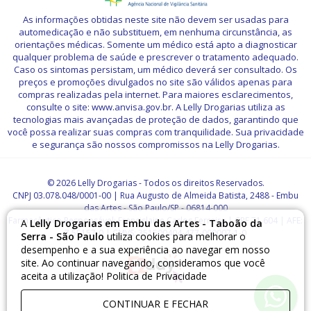
As informações obtidas neste site não devem ser usadas para
automedicação e não substituem, em nenhuma circunstância, as
orientações médicas. Somente um médico está apto a diagnosticar
qualquer problema de saúde e prescrever o tratamento adequado.
Caso os sintomas persistam, um médico deverá ser consultado. Os
preços e promoções divulgados no site são válidos apenas para
compras realizadas pela internet. Para maiores esclarecimentos,
consulte o site: www.anvisa.gov.br. A Lelly Drogarias utiliza as
tecnologias mais avançadas de proteção de dados, garantindo que
você possa realizar suas compras com tranquilidade. Sua privacidade
e segurança são nossos compromissos na Lelly Drogarias.
© 2026 Lelly Drogarias - Todos os direitos Reservados.
CNPJ 03.078.048/0001-00 | Rua Augusto de Almeida Batista, 2488 - Embu
das Artes - São Paulo/SP - 06814-000
Farmacêutico Responsável: Francislaine Carlos Ferreira | CRF 71.604 | AFE:
A
Lelly Drogarias em Embu das Artes - Taboão da
7.55157-0 | CMVS: 351500404-477-000007-1-0
Serra - São Paulo
utiliza cookies para melhorar o
desempenho e a sua experiência ao navegar em nosso
site. Ao continuar navegando, consideramos que você
aceita a utilização!
Politica de Privacidade
CONTINUAR E FECHAR