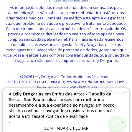
As informações obtidas neste site não devem ser usadas para
automedicação e não substituem, em nenhuma circunstância, as
orientações médicas. Somente um médico está apto a diagnosticar
qualquer problema de saúde e prescrever o tratamento adequado.
Caso os sintomas persistam, um médico deverá ser consultado. Os
preços e promoções divulgados no site são válidos apenas para
compras realizadas pela internet. Para maiores esclarecimentos,
consulte o site: www.anvisa.gov.br. A Lelly Drogarias utiliza as
tecnologias mais avançadas de proteção de dados, garantindo que
você possa realizar suas compras com tranquilidade. Sua privacidade
e segurança são nossos compromissos na Lelly Drogarias.
© 2026 Lelly Drogarias - Todos os direitos Reservados.
CNPJ 03.078.048/0001-00 | Rua Augusto de Almeida Batista, 2488 - Embu
das Artes - São Paulo/SP - 06814-000
Farmacêutico Responsável: Francislaine Carlos Ferreira | CRF 71.604 | AFE:
A
Lelly Drogarias em Embu das Artes - Taboão da
7.55157-0 | CMVS: 351500404-477-000007-1-0
Serra - São Paulo
utiliza cookies para melhorar o
desempenho e a sua experiência ao navegar em nosso
site. Ao continuar navegando, consideramos que você
aceita a utilização!
Politica de Privacidade
CONTINUAR E FECHAR